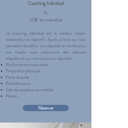
Coaching Individuel
1h
50€ en individuel
​
Le coaching individuel est le meilleur moyen
d’atteindre vos objectifs. Après un bilan qui nous
permettra de définir vos objectifs et vos besoins,
nos coachs vous prescrirons des séances
adaptées et sur-mesure pour y répondre :
Renforcement musculaire
Préparation physique
Perte de poids
Réathlétisation
Gain de souplesse et mobilité
Pilates...
Réserver