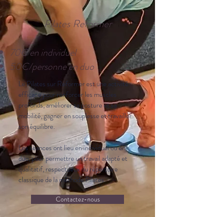
Pilates Reformer
70€ en individuel
50€/personne en duo
Le Pilates sur Reformer est une activité
efficace pour renforcer les muscles
profonds, améliorer sa posture et sa
mobilité, gagner en souplesse et travailler
son équilibre.
Les séances ont lieu en individuel ou en
duo, pour permettre un travail adapté et
qualitatif, respectueux du répertoire
classique de la méthode Pilates.
Contactez-nous