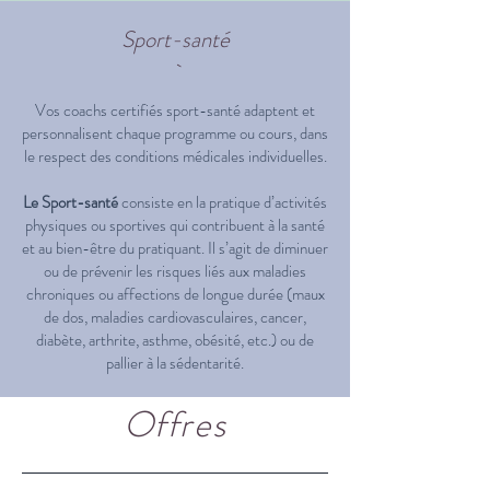
Sport-santé
​`
Vos coachs certifiés sport-santé adaptent et
personnalisent chaque programme ou cours, dans
le respect des conditions médicales individuelles.
Le Sport-santé
consiste en la pratique d’activités
physiques ou sportives qui contribuent à la santé
et au bien-être du pratiquant. Il s’agit de diminuer
ou de prévenir les risques liés aux maladies
chroniques ou affections de longue durée (maux
de dos, maladies cardiovasculaires, cancer,
diabète, arthrite, asthme, obésité, etc.) ou de
pallier à la sédentarité.
Offres