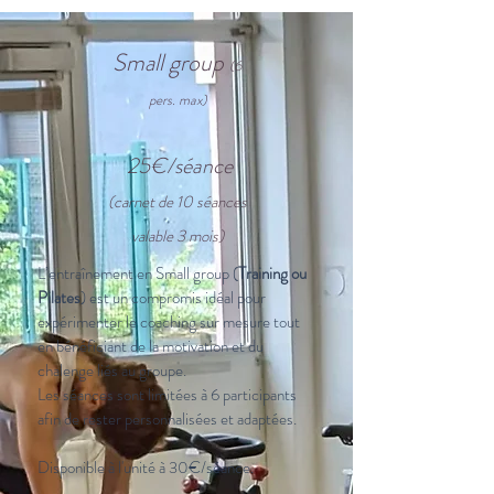
Small group
(6
pers. max)
25€/séance
(carnet de 10 séances
valable 3 mois)
L’entraînement en Small group (
Training ou
Pilates
) est un compromis idéal pour
expérimenter le coaching sur mesure tout
en bénéficiant de la motivation et du
chalenge liés au groupe.
Les séances sont limitées à 6 participants
afin de rester personnalisées et adaptées.
Disponible à l'unité à 30€/séance.