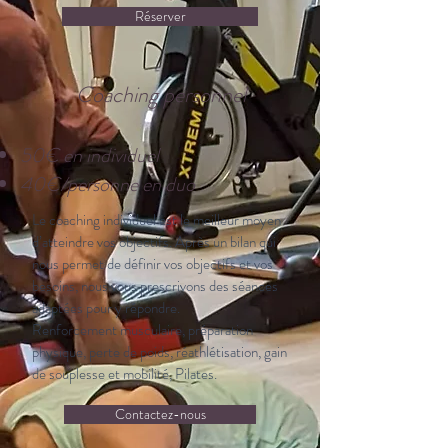
Réserver
Coaching personnel
50€ en individuel
40€/personne en duo
Le coaching individuel est le meilleur moyen
d’atteindre vos objectifs. Après un bilan qui
nous permet de définir vos objectifs et vos
besoins, nous vous prescrivons des séances
adaptées pour y répondre.
Renforcement musculaire, préparation
physique, perte de poids, réathlétisation, gain
de souplesse et mobilité, Pilates.
Contactez-nous