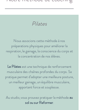
Pilates
Nous associons cette méthode à nos
préparations physiques pour améliorer la
respiration, le gainage, la conscience du corps et
la concentration de nos élèves.
Le Pilates
est une technique de renforcement
musculaire des chaînes profondes du corps. Sa
pratique permet d’adopter une meilleure posture,
un meilleur gainage, un équilibre musculaire,
apportant force et souplesse.
Au studio, vous prouvez pratiquer la méthode
au
sol ou sur Reformer
.