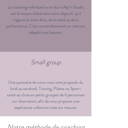
Le coaching individuel ou en duo à Alp’in Studio
est le moyen d'atteindre votre objectif, qu'il
s'agisse du bien-être, de la santé ou de la
performance. C'est un entraînement sur mesure,
adapté à vos besoins.
Small group
Une quinzaine de cours vous sont proposés du
lundi au vendredi. Training, Pilates ou Sport-
santé au choix en petits groupes de 6 personnes
sur réservation, afin de vous proposer une
expérience collective mais sur mesure.
Notre méthode de coaching