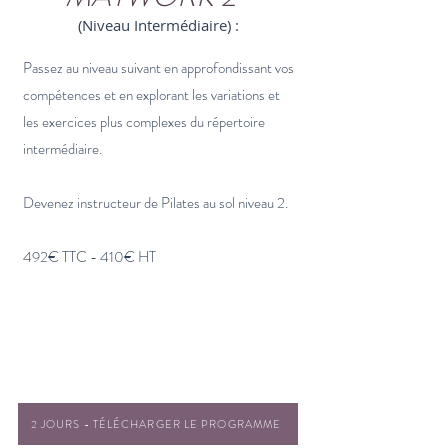
(Niveau Intermédiaire) :
Passez au niveau suivant en approfondissant vos
compétences et en explorant les variations et
les exercices plus complexes du répertoire
intermédiaire.
Devenez instructeur de Pilates au sol niveau 2.
492€ TTC - 410€ HT
5/5
Satisfaction des participants​
Taux évaluation formation :
99,49%
2 JOURS - TÉLÉCHARGER LE PROGRAMME