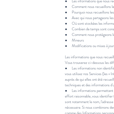
● Les informations que nous rec
● Comment nous recueillons les
● Pourquoi nous recueillons les
● Avec qui nous partageons les 
● Où sont stockées les inform
● Combien de temps sont conser
● Comment nous protégeons le
● Mineurs
● Modifications ou mises à jour d
Les informations que nous recueil
Vous trouverez ci-dessous les dif
● Les informations non identifiées
vous utilisez nos Services (les « 
auprès de qui elles ont été recuei
techniques et des informations d'u
● Les informations permettant de 
effort raisonnable, vous identifier
sont notamment le nom, l'adresse 
nécessaire. Si nous combinons des
comme des Informations personnel