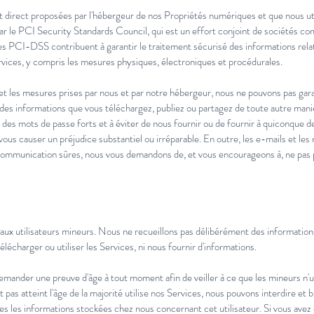
t direct proposées par l'hébergeur de nos Propriétés numériques et que nous ut
ar le PCI Security Standards Council, qui est un effort conjoint de sociétés
s PCI-DSS contribuent à garantir le traitement sécurisé des informations relat
rvices, y compris les mesures physiques, électroniques et procédurales.
 et les mesures prises par nous et par notre hébergeur, nous ne pouvons pas gara
 des informations que vous téléchargez, publiez ou partagez de toute autre mani
des mots de passe forts et à éviter de nous fournir ou de fournir à quiconque d
 vous causer un préjudice substantiel ou irréparable. En outre, les e-mails et le
munication sûres, nous vous demandons de, et vous encourageons à, ne pas pa
aux utilisateurs mineurs. Nous ne recueillons pas délibérément des informations
lécharger ou utiliser les Services, ni nous fournir d'informations.
mander une preuve d'âge à tout moment afin de veiller à ce que les mineurs n'ut
as atteint l'âge de la majorité utilise nos Services, nous pouvons interdire et bl
es les informations stockées chez nous concernant cet utilisateur. Si vous avez 