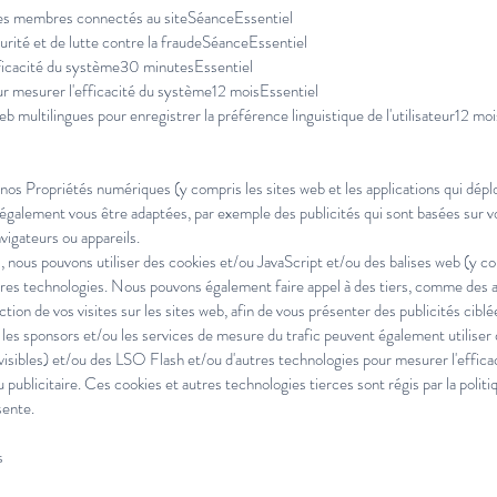
 les membres connectés au siteSéanceEssentiel
urité et de lutte contre la fraudeSéanceEssentiel
fficacité du système30 minutesEssentiel
ur mesurer l'efficacité du système12 moisEssentiel
eb multilingues pour enregistrer la préférence linguistique de l'utilisateur12 m
e nos Propriétés numériques (y compris les sites web et les applications qui dép
t également vous être adaptées, par exemple des publicités qui sont basées sur
vigateurs ou appareils.
s, nous pouvons utiliser des cookies et/ou JavaScript et/ou des balises web (y co
es technologies. Nous pouvons également faire appel à des tiers, comme des a
ction de vos visites sur les sites web, afin de vous présenter des publicités cibl
s, les sponsors et/ou les services de mesure du trafic peuvent également utiliser
isibles) et/ou des LSO Flash et/ou d'autres technologies pour mesurer l'efficaci
publicitaire. Ces cookies et autres technologies tierces sont régis par la politi
sente.
s