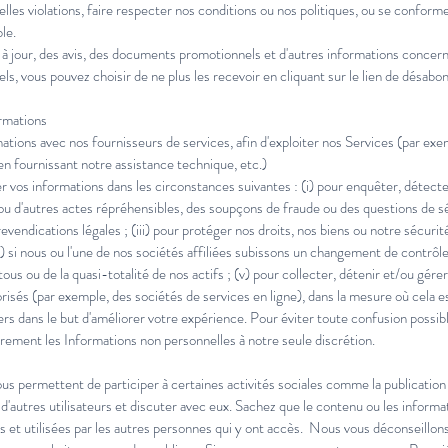
es violations, faire respecter nos conditions ou nos politiques, ou se conforme
le.
jour, des avis, des documents promotionnels et d'autres informations concerna
s, vous pouvez choisir de ne plus les recevoir en cliquant sur le lien de désa
ormations
tions avec nos fournisseurs de services, afin d'exploiter nos Services (par exe
en fournissant notre assistance technique, etc.)
vos informations dans les circonstances suivantes : (i) pour enquêter, détect
 ou d'autres actes répréhensibles, des soupçons de fraude ou des questions de séc
evendications légales ; (iii) pour protéger nos droits, nos biens ou notre sécuri
iv) si nous ou l'une de nos sociétés affiliées subissons un changement de contrôle,
tous ou de la quasi-totalité de nos actifs ; (v) pour collecter, détenir et/ou gérer
orisés (par exemple, des sociétés de services en ligne), dans la mesure où cela 
iers dans le but d'améliorer votre expérience. Pour éviter toute confusion possib
autrement les Informations non personnelles à notre seule discrétion.
us permettent de participer à certaines activités sociales comme la publication
d'autres utilisateurs et discuter avec eux. Sachez que le contenu ou les inform
es et utilisées par les autres personnes qui y ont accès. Nous vous déconseillon