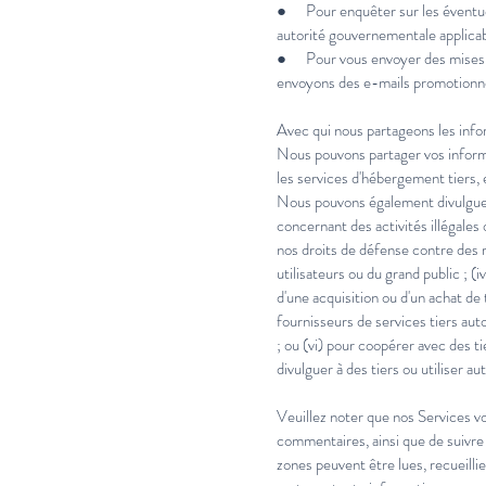
● Pour enquêter sur les éventuell
autorité gouvernementale applicab
● Pour vous envoyer des mises à 
envoyons des e-mails promotionnel
Avec qui nous partageons les inf
Nous pouvons partager vos informa
les services d'hébergement tiers, 
Nous pouvons également divulguer 
concernant des activités illégales
nos droits de défense contre des r
utilisateurs ou du grand public ; (
d'une acquisition ou d'un achat de 
fournisseurs de services tiers aut
; ou (vi) pour coopérer avec des t
divulguer à des tiers ou utiliser 
Veuillez noter que nos Services vo
commentaires, ainsi que de suivre 
zones peuvent être lues, recueilli