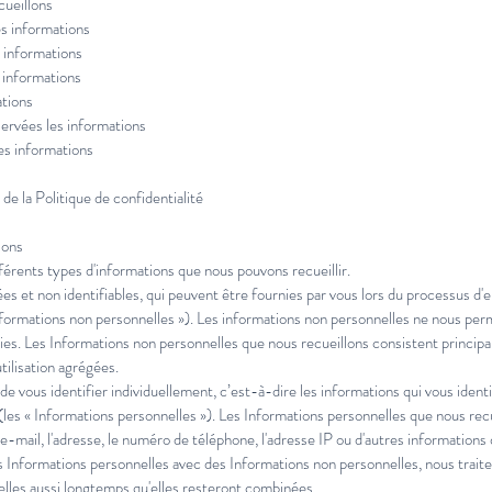
ueillons
 informations
 informations
informations
ations
vées les informations
s informations
e la Politique de confidentialité
lons
férents types d'informations que nous pouvons recueillir.
 et non identifiables, qui peuvent être fournies par vous lors du processus d'e
Informations non personnelles »). Les informations non personnelles ne nous perm
llies. Les Informations non personnelles que nous recueillons consistent princi
tilisation agrégées.
vous identifier individuellement, c’est-à-dire les informations qui vous ident
 (les « Informations personnelles »). Les Informations personnelles que nous recu
e-mail, l'adresse, le numéro de téléphone, l'adresse IP ou d'autres information
 Informations personnelles avec des Informations non personnelles, nous trait
les aussi longtemps qu'elles resteront combinées.