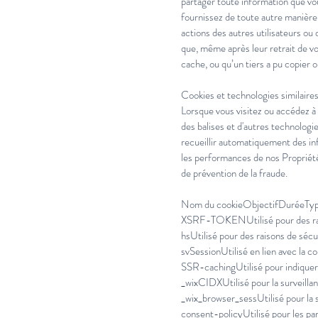
partager toute information que vo
fournissez de toute autre manière d
actions des autres utilisateurs o
que, même après leur retrait de vo
cache, ou qu’un tiers a pu copier
Cookies et technologies similaire
Lorsque vous visitez ou accédez à n
des balises et d'autres technologi
recueillir automatiquement des in
les performances de nos Propriété
de prévention de la fraude.
Nom du cookieObjectifDuréeTyp
XSRF-TOKENUtilisé pour des rai
hsUtilisé pour des raisons de séc
svSessionUtilisé en lien avec la co
SSR-cachingUtilisé pour indiquer 
_wixCIDXUtilisé pour la surveill
_wix_browser_sessUtilisé pour la
consent-policyUtilisé pour les pa