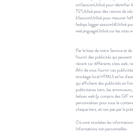
smSessionUtilisé pour identifier
TS*Utilisé pour des raisons de séc
bSessionUtilisé pour mesurer l'e
fedops.logger.sessionIdUtilisé po
wixLanguageUtilisé sur les sites w
Par le biais de notre Service et d
fournir des publicités qui peuven
récent sur différents sites web, na
Afin de vous fournir ces publicité
stockage local HTML5 et/ou d'autr
qui affichent des publicités en fon
publicitaires tiers, les annonceur
balises web (y compris des GIF inv
personnaliser pour vous le contenu 
chaque tiers, et non pas par la pré
Où sont stockées les information
Informations non personnelles