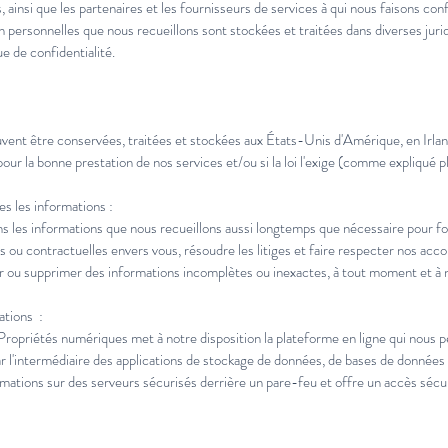
, ainsi que les partenaires et les fournisseurs de services à qui nous faisons co
n personnelles que nous recueillons sont stockées et traitées dans diverses jurid
ue de confidentialité.
ent être conservées, traitées et stockées aux États-Unis d'Amérique, en Irlande
 pour la bonne prestation de nos services et/ou si la loi l'exige (comme expliqué p
 les informations :
s les informations que nous recueillons aussi longtemps que nécessaire pour fo
s ou contractuelles envers vous, résoudre les litiges et faire respecter nos acco
 ou supprimer des informations incomplètes ou inexactes, à tout moment et à n
tions :
ropriétés numériques met à notre disposition la plateforme en ligne qui nous p
 l'intermédiaire des applications de stockage de données, de bases de données
rmations sur des serveurs sécurisés derrière un pare-feu et offre un accès sécu