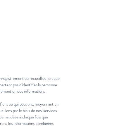
nregistrement ou recueillies lorsque
ettent pas d'identifier la personne
palement en des informations
ifient ou qui peuvent, moyennant un
eillons par le biais de nos Services
s demandées à chaque fois que
erons les informations combinées