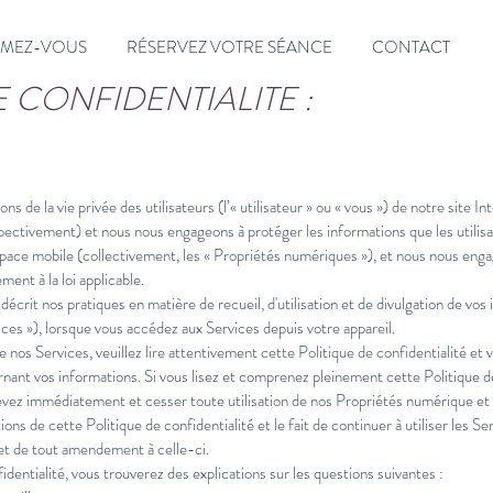
MEZ-VOUS
RÉSERVEZ VOTRE SÉANCE
CONTACT
 CONFIDENTIALITE :
s de la vie privée des utilisateurs (l’« utilisateur » ou « vous ») de notre site I
espectivement) et nous nous engageons à protéger les informations que les utilisa
Espace mobile (collectivement, les « Propriétés numériques »), et nous nous eng
ment à la loi applicable.
décrit nos pratiques en matière de recueil, d'utilisation et de divulgation de vos 
ces »), lorsque vous accédez aux Services depuis votre appareil.
 de nos Services, veuillez lire attentivement cette Politique de confidentialité 
nant vos informations. Si vous lisez et comprenez pleinement cette Politique de
evez immédiatement et cesser toute utilisation de nos Propriétés numérique et d
ons de cette Politique de confidentialité et le fait de continuer à utiliser les S
 et de tout amendement à celle-ci.
identialité, vous trouverez des explications sur les questions suivantes :