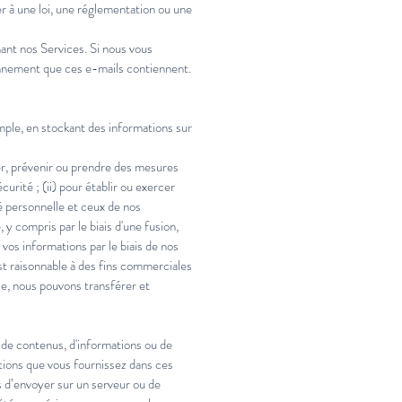
r à une loi, une réglementation ou une
nt nos Services. Si nous vous
bonnement que ces e-mails contiennent.
mple, en stockant des informations sur
er, prévenir ou prendre des mesures
urité ; (ii) pour établir ou exercer
té personnelle et ceux de nos
 y compris par le biais d'une fusion,
 vos informations par le biais de nos
est raisonnable à des fins commerciales
le, nous pouvons transférer et
 de contenus, d'informations ou de
ations que vous fournissez dans ces
s d’envoyer sur un serveur ou de