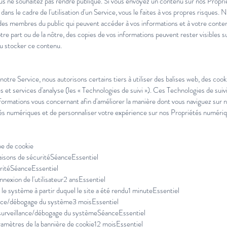
us ne souhaitez pas rendre publique. Si vous envoyez un contenu sur nos Propr
ans le cadre de l'utilisation d'un Service, vous le faites à vos propres risques.
u des membres du public qui peuvent accéder à vos informations et à votre con
tre part ou de la nôtre, des copies de vos informations peuvent rester visibles 
 ou stocker ce contenu.
s
otre Service, nous autorisons certains tiers à utiliser des balises web, des cookie
es et services d'analyse (les « Technologies de suivi »). Ces Technologies de sui
formations vous concernant afin d'améliorer la manière dont vous naviguez sur 
s numériques et de personnaliser votre expérience sur nos Propriétés numériques
e de cookie
sons de sécuritéSéanceEssentiel
uritéSéanceEssentiel
nnexion de l'utilisateur2 ansEssentiel
le système à partir duquel le site a été rendu1 minuteEssentiel
ance/débogage du système3 moisEssentiel
 surveillance/débogage du systèmeSéanceEssentiel
ramètres de la bannière de cookie12 moisEssentiel